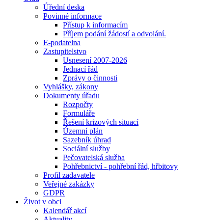
Úřední deska
Povinné informace
Přístup k informacím
Příjem podání žádostí a odvolání.
E-podatelna
Zastupitelstvo
Usnesení 2007-2026
Jednací řád
Zprávy o činnosti
Vyhlášky, zákony
Dokumenty úřadu
Rozpočty
Formuláře
Řešení krizových situací
Územní plán
Sazebník úhrad
Sociální služby
Pečovatelská služba
Pohřebnictví - pohřební řád, hřbitovy
Profil zadavatele
Veřejné zakázky
GDPR
Život v obci
Kalendář akcí
Aktuality