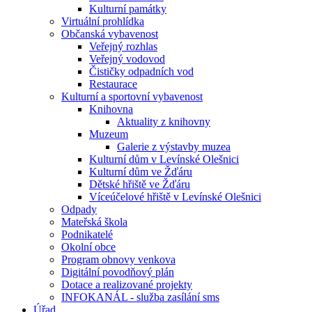
Kulturní památky
Virtuální prohlídka
Občanská vybavenost
Veřejný rozhlas
Veřejný vodovod
Čističky odpadních vod
Restaurace
Kulturní a sportovní vybavenost
Knihovna
Aktuality z knihovny
Muzeum
Galerie z výstavby muzea
Kulturní dům v Levínské Olešnici
Kulturní dům ve Žďáru
Dětské hřiště ve Žďáru
Víceúčelové hřiště v Levínské Olešnici
Odpady
Mateřská škola
Podnikatelé
Okolní obce
Program obnovy venkova
Digitální povodňový plán
Dotace a realizované projekty
INFOKANÁL - služba zasílání sms
Úřad