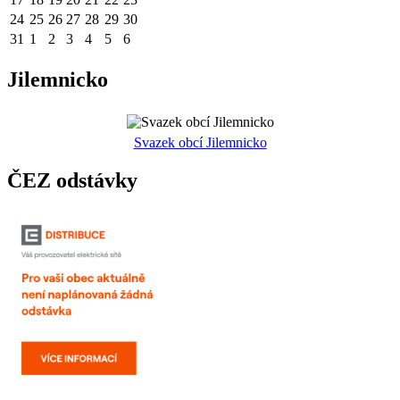
24
25
26
27
28
29
30
31
1
2
3
4
5
6
Jilemnicko
Svazek obcí Jilemnicko
ČEZ odstávky