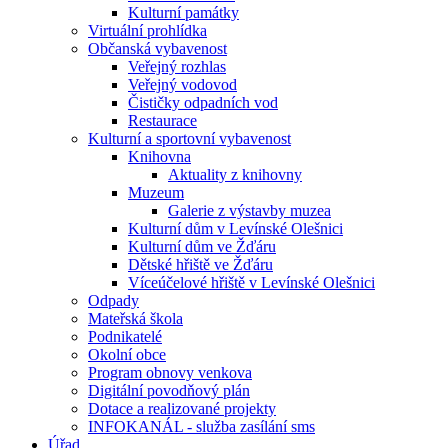
Kulturní památky
Virtuální prohlídka
Občanská vybavenost
Veřejný rozhlas
Veřejný vodovod
Čističky odpadních vod
Restaurace
Kulturní a sportovní vybavenost
Knihovna
Aktuality z knihovny
Muzeum
Galerie z výstavby muzea
Kulturní dům v Levínské Olešnici
Kulturní dům ve Žďáru
Dětské hřiště ve Žďáru
Víceúčelové hřiště v Levínské Olešnici
Odpady
Mateřská škola
Podnikatelé
Okolní obce
Program obnovy venkova
Digitální povodňový plán
Dotace a realizované projekty
INFOKANÁL - služba zasílání sms
Úřad