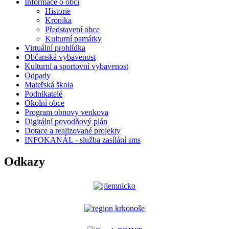
Informace o obci
Historie
Kronika
Představení obce
Kulturní památky
Virtuální prohlídka
Občanská vybavenost
Kulturní a sportovní vybavenost
Odpady
Mateřská škola
Podnikatelé
Okolní obce
Program obnovy venkova
Digitální povodňový plán
Dotace a realizované projekty
INFOKANÁL - služba zasílání sms
Odkazy