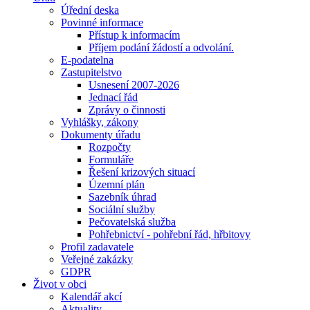
Úřední deska
Povinné informace
Přístup k informacím
Příjem podání žádostí a odvolání.
E-podatelna
Zastupitelstvo
Usnesení 2007-2026
Jednací řád
Zprávy o činnosti
Vyhlášky, zákony
Dokumenty úřadu
Rozpočty
Formuláře
Řešení krizových situací
Územní plán
Sazebník úhrad
Sociální služby
Pečovatelská služba
Pohřebnictví - pohřební řád, hřbitovy
Profil zadavatele
Veřejné zakázky
GDPR
Život v obci
Kalendář akcí
Aktuality