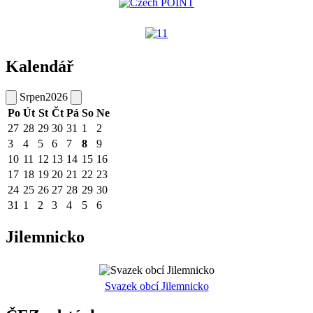
Kalendář
Srpen
2026
Po
Út
St
Čt
Pá
So
Ne
27
28
29
30
31
1
2
3
4
5
6
7
8
9
10
11
12
13
14
15
16
17
18
19
20
21
22
23
24
25
26
27
28
29
30
31
1
2
3
4
5
6
Jilemnicko
Svazek obcí Jilemnicko