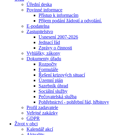
Úřední deska
Povinné informace
Přístup k informacím
Příjem podání žádostí a odvolání.
E-podatelna
Zastupitelstvo
Usnesení 2007-2026
Jednací řád
Zprávy o činnosti
Vyhlášky, zákony
Dokumenty úřadu
Rozpočty
Formuláře
Řešení krizových situací
Územní plán
Sazebník úhrad
Sociální služby
Pečovatelská služba
Pohřebnictví - pohřební řád, hřbitovy
Profil zadavatele
Veřejné zakázky
GDPR
Život v obci
Kalendář akcí
Aktuality