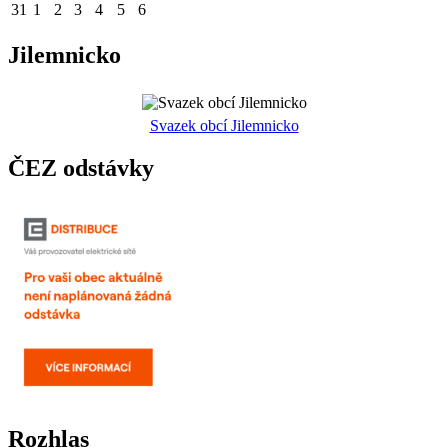
31
1
2
3
4
5
6
Jilemnicko
Svazek obcí Jilemnicko
ČEZ odstávky
Rozhlas