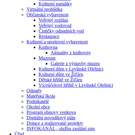
Kulturní památky
Virtuální prohlídka
Občanská vybavenost
Veřejný rozhlas
Veřejný vodovod
Čističky odpadních vod
Restaurace
Kulturní a sportovní vybavenost
Knihovna
Aktuality z knihovny
Muzeum
Galerie z výstavby muzea
Kulturní dům v Levínské Olešnici
Kulturní dům ve Žďáru
Dětské hřiště ve Žďáru
Víceúčelové hřiště v Levínské Olešnici
Odpady
Mateřská škola
Podnikatelé
Okolní obce
Program obnovy venkova
Digitální povodňový plán
Dotace a realizované projekty
INFOKANÁL - služba zasílání sms
Úřad