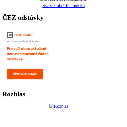
Svazek obcí Jilemnicko
ČEZ odstávky
Rozhlas