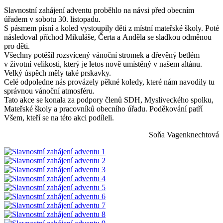
Slavnostní zahájení adventu proběhlo na návsi před obecním
úřadem v sobotu 30. listopadu.
S pásmem písní a koled vystoupily děti z místní mateřské školy. Poté
následoval příchod Mikuláše, Čerta a Anděla se sladkou odměnou
pro děti.
Všechny potěšil rozsvícený vánoční stromek a dřevěný betlém
v životní velikosti, který je letos nově umístěný v našem altánu.
Velký úspěch měly také prskavky.
Celé odpoledne nás provázely pěkné koledy, které nám navodily tu
správnou vánoční atmosféru.
Tato akce se konala za podpory členů SDH, Mysliveckého spolku,
Mateřské školy a pracovníků obecního úřadu. Poděkování patří
Všem, kteří se na této akci podíleli.
Soňa Vagenknechtová