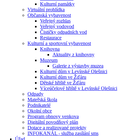
Kulturní památky
Virtuální prohlídka
Občanská vybavenost
Veřejný rozhlas
Veřejný vodovod
Čističky odpadních vod
Restaurace
Kulturní a sportovní vybavenost
Knihovna
Aktuality z knihovny
Muzeum
Galerie z výstavby muzea
Kulturní dům v Levínské Olešnici
Kulturní dům ve Žďáru
Dětské hřiště ve Žďáru
Víceúčelové hřiště v Levínské Olešnici
Odpady
Mateřská škola
Podnikatelé
Okolní obce
Program obnovy venkova
Digitální povodňový plán
Dotace a realizované projekty
INFOKANÁL - služba zasílání sms
Úřad