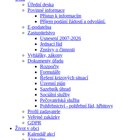
Úřední deska
Povinné informace
Přístup k informacím
Příjem podání žádostí a odvolání.
E-podatelna
Zastupitelstvo
Usnesení 2007-2026
Jednací řád
Zprávy o činnosti
Vyhlášky, zákony
Dokumenty úřadu
Rozpočty
Formuláře
Řešení krizových situací
Územní plán
Sazebník úhrad
Sociální služby
Pečovatelská služba
Pohřebnictví - pohřební řád, hřbitovy
Profil zadavatele
Veřejné zakázky
GDPR
Život v obci
Kalendář akcí
Aktuality